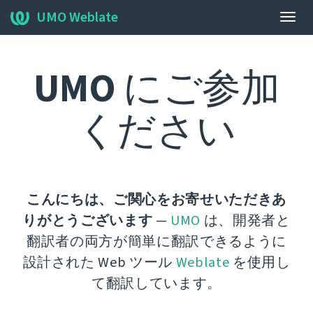
UMO Weblate
ナ
ビ
ゲ
UMO
にご参加
ー
シ
ョ
ください
ン
の
切
り
替
こんにちは、ご関心をお寄せいただきあ
え
りがとうございます
—
UMO
は、開発者と
翻訳者の両方が簡単に翻訳できるように
設計された Web ツール
Weblate
を使用し
て翻訳しています。